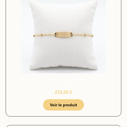
BRACELET GOURMETTE AVEC 4
BOULE
216,00
€
Voir le produit