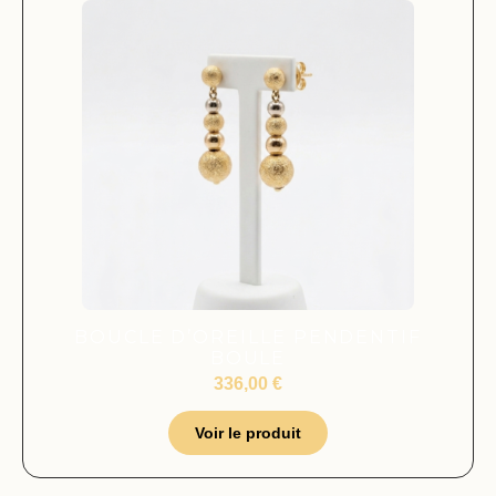
BOUCLE D’OREILLE PENDENTIF
BOULE
336,00
€
Voir le produit