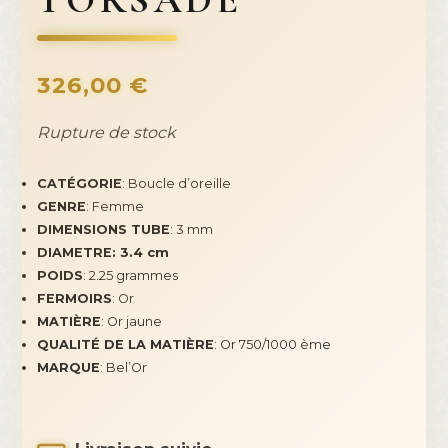
TORSADE
326,00
€
Rupture de stock
CATÉGORIE
: Boucle d’oreille
GENRE
: Femme
DIMENSIONS TUBE
: 3 mm
DIAMETRE: 3.4 cm
POIDS
: 2.25 grammes
FERMOIRS
: Or
MATIÈRE
: Or jaune
QUALITÉ DE LA MATIÈRE
: Or 750/1000 ème
MARQUE
: Bel’Or