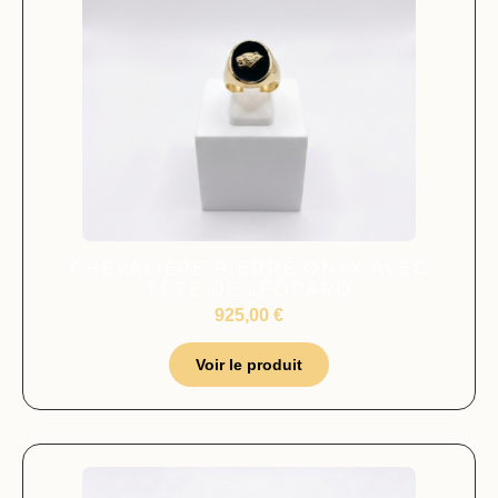
CHEVALIÈRE PIERRE ONYX AVEC
TÊTE DE LÉOPARD
925,00
€
Voir le produit