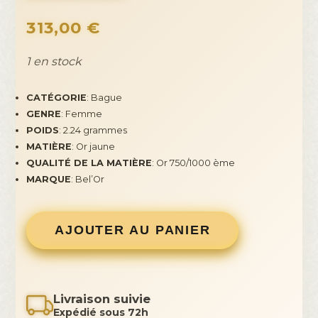
313,00
€
1 en stock
CATÉGORIE
: Bague
GENRE
: Femme
POIDS
: 2.24 grammes
MATIÈRE
: Or jaune
QUALITÉ DE LA MATIÈRE
: Or 750/1000 ème
MARQUE
: Bel’Or
AJOUTER AU PANIER
Livraison suivie
Expédié sous 72h