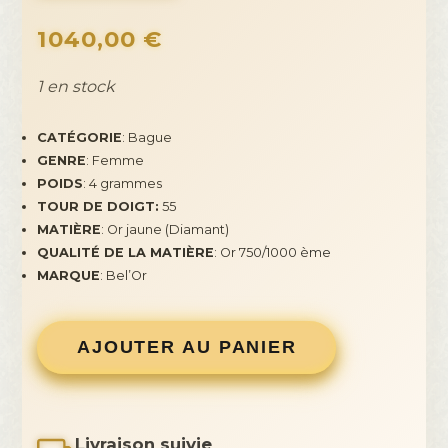
1040,00
€
1 en stock
CATÉGORIE
: Bague
GENRE
: Femme
POIDS
: 4 grammes
TOUR DE DOIGT:
55
MATIÈRE
: Or jaune (Diamant)
QUALITÉ DE LA MATIÈRE
: Or 750/1000 ème
MARQUE
: Bel’Or
AJOUTER AU PANIER
Livraison suivie